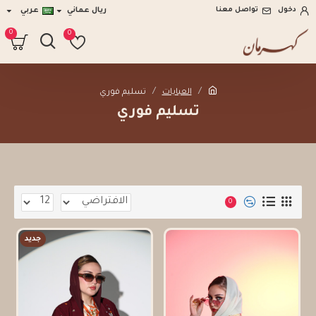
دخول
تواصل معنا
ريال عماني
عربي
0
0
العبايات
تسليم فوري
تسليم فوري
0
جديد