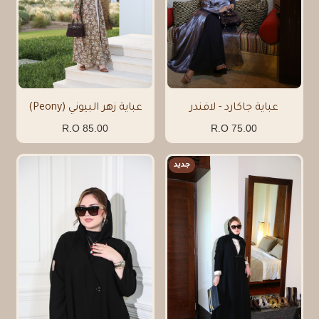
عباية جاكارد - لافندر
عباية زهر البيوني (Peony)
85.00 R.O
75.00 R.O
جديد