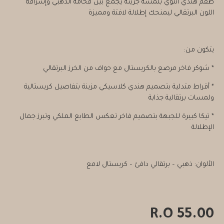
طقم هندي أنثوي بلمسة جريئة يجمع بين فخامة الذهبي وإشراقة
اللون البرتقالي ليمنحك إطلالة لافتة ومميزة
يتكون من:
* شوكر فاخر مرصع بالكريستال مع حواف من الخرز البرتقالي
* أقراط متدلية بتصميم هندي كلاسيكي مزينة بتفاصيل كريستالية
ولمسات برتقالية جذابة
* تيكا كبيرة للجبهة بتصميم فاخر تعكس الطابع الملكي وتبرز جمال
الإطلالة
الألوان: ذهبي – برتقالي دافئ – كريستال لامع
55.00 R.O