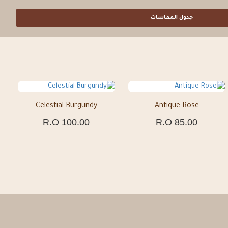
جدول المقاسات
الأكثر طلباً
Celestial Burgundy
Antique Rose
فستان دانتيل فاخر –
100.00 R.O
85.00 R.O
Cashmere Mauve
40.00 R.O