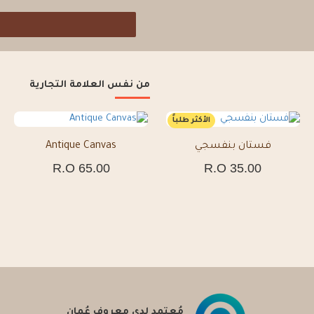
من نفس العلامة التجارية
الأكثر طلباً
فستان بنفسجي
فستان دانتيل فاخر – Black
Antique Canvas
65.00 R.O
40.00 R.O
35.00 R.O
مُعتمد لدى معروف عُمان