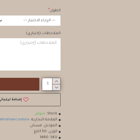
الطول
الملاحظات (إختياري)
إضافة لرغباتي
Stock:
متوفر
العلامة التجارية:
ahramancouture
الموديل:
فستان
الوزن:
1.50كلغ
3460
SKU: