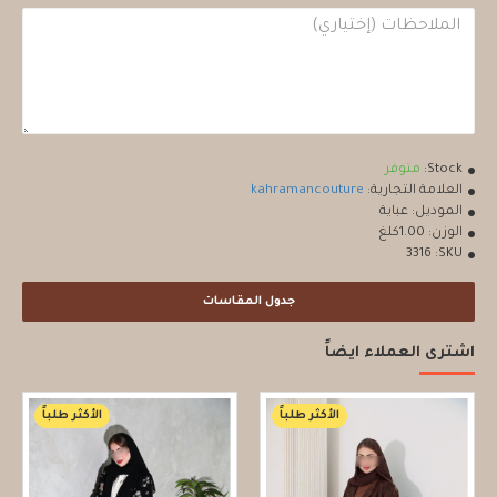
Stock:
متوفر
العلامة التجارية:
kahramancouture
الموديل:
عباية
الوزن:
1.00كلغ
3316
SKU:
جدول المقاسات
اشترى العملاء ايضاً
الأكثر طلباً
الأكثر طلباً