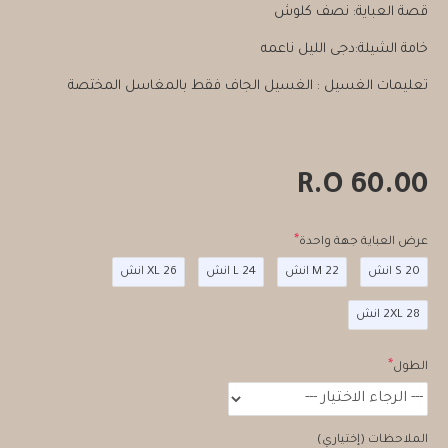
قصة العباية: نصف كلوش
خامة الشيلة:دجى الليل ناعمه
تعليمات الغسيل : الغسيل الجاف فقط بالمغاسل المختصة
60.00 R.O
عرض العباية جهة واحدة
S 20 انش
M 22 انش
L 24 انش
XL 26 انش
2XL 28 انش
الطول
الملاحظات (إختياري)